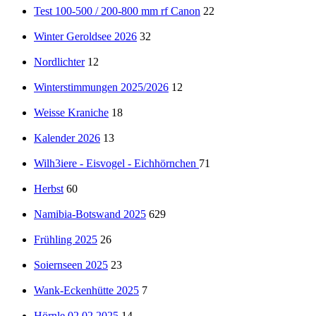
Test 100-500 / 200-800 mm rf Canon
22
Winter Geroldsee 2026
32
Nordlichter
12
Winterstimmungen 2025/2026
12
Weisse Kraniche
18
Kalender 2026
13
Wilh3iere - Eisvogel - Eichhörnchen
71
Herbst
60
Namibia-Botswand 2025
629
Frühling 2025
26
Soiernseen 2025
23
Wank-Eckenhütte 2025
7
Hörnle 02.02.2025
14