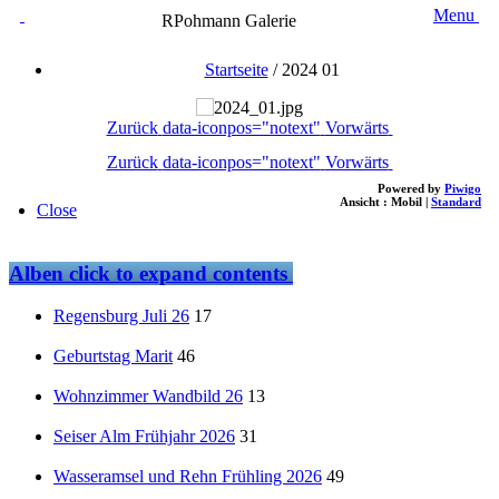
Menu
RPohmann Galerie
Startseite
/
2024 01
Zurück
data-iconpos="notext"
Vorwärts
Zurück
data-iconpos="notext"
Vorwärts
Powered by
Piwigo
Ansicht :
Mobil
|
Standard
Close
Alben
click to expand contents
Regensburg Juli 26
17
Geburtstag Marit
46
Wohnzimmer Wandbild 26
13
Seiser Alm Frühjahr 2026
31
Wasseramsel und Rehn Frühling 2026
49