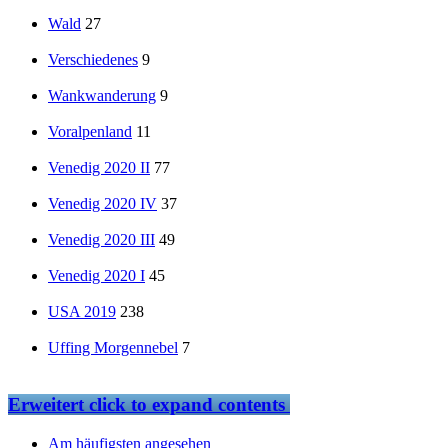
Wald
27
Verschiedenes
9
Wankwanderung
9
Voralpenland
11
Venedig 2020 II
77
Venedig 2020 IV
37
Venedig 2020 III
49
Venedig 2020 I
45
USA 2019
238
Uffing Morgennebel
7
Erweitert
click to expand contents
Am häufigsten angesehen