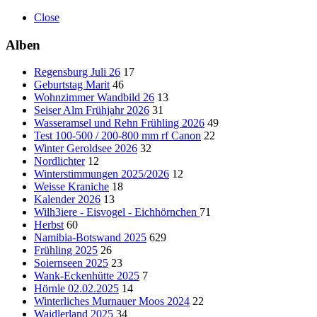
Close
Alben
Regensburg Juli 26
17
Geburtstag Marit
46
Wohnzimmer Wandbild 26
13
Seiser Alm Frühjahr 2026
31
Wasseramsel und Rehn Frühling 2026
49
Test 100-500 / 200-800 mm rf Canon
22
Winter Geroldsee 2026
32
Nordlichter
12
Winterstimmungen 2025/2026
12
Weisse Kraniche
18
Kalender 2026
13
Wilh3iere - Eisvogel - Eichhörnchen
71
Herbst
60
Namibia-Botswand 2025
629
Frühling 2025
26
Soiernseen 2025
23
Wank-Eckenhütte 2025
7
Hörnle 02.02.2025
14
Winterliches Murnauer Moos 2024
22
Waidlerland 2025
34