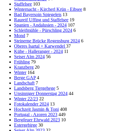
Staffelsee
103
Winternacht - Kircherl Krün - Eibsee
8
Bad Bayersoin Spiegeleis
13
Raureif Uffing und Staffelsee
19
Spanien - Andalusien - 2024
107
Schleifmühle - Pürschling 2024
6
Mond
7
Steinerne Brücke Regensburg 2024
6
Oberes Isartal + Karwendel
37
Kühe - Halleranger - 2024
11
Seiser Alm 2024
56
Frühling
79
Kranzberg
20
Winter
164
Berge GAP
4
Landschaft
7
Landsberg Tiergehege
5
Unsinniger Donnerstag 2024
44
Winter 22/23
22
Fotokalender 2024
13
Hochzeit Jasmin & Toni
408
Portugal - Azoren 2023
449
Bergfeuer Ehrwald 2023
10
Estergebirge
30
Seiser Alm 2023
32